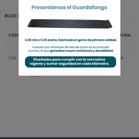
BUJE LANZA HELVÉTICA 96 CON PERNO DE 2"
MEDIDAS
CÓDIGO
DESCRIPCIÓN
DIAM.
DIAM.
ALTURA
INTERIOR
EXTERIOR
(mm)
1228
BUJE LAN.
50,8
70,8
124,8
HELVÉTICA 96
CON PERNO
DE 2"