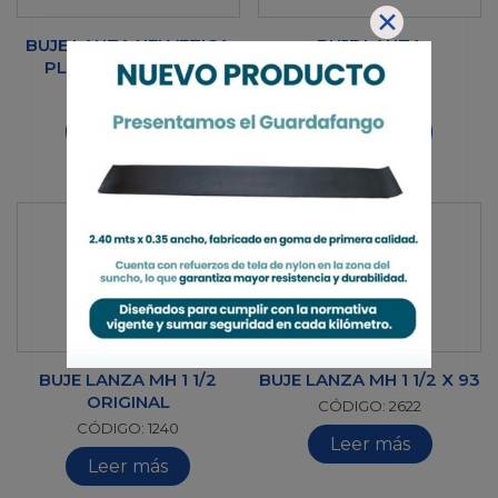
✕
BUJE LANZA HELVETICA
BUJE LANZA
PLASTICO X 38 MM
MALDONADO
CÓDIGO: 1255
CÓDIGO: 1206
Leer más
Leer más
BUJE LANZA MH 1 1/2
BUJE LANZA MH 1 1/2 X 93
ORIGINAL
CÓDIGO: 2622
CÓDIGO: 1240
Leer más
Leer más