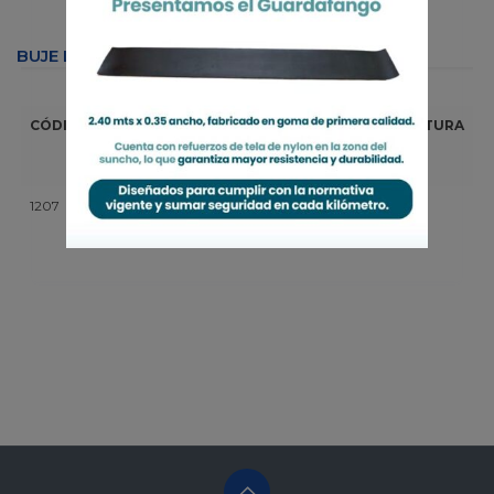
BUJE LANZA PRATTI
MEDIDAS
CÓDIGO
DESCRIPCIÓN
DIAM.
DIAM.
ALTURA
INTERIOR
EXTERIOR
(mm)
1207
BUJE LAN.
52
66 - 90
109
PRATTI