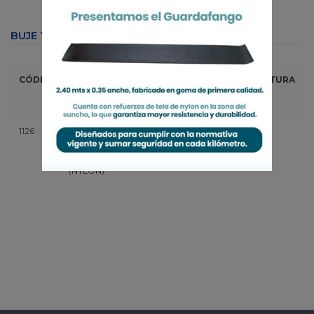
BUJE TENS. SEPARADOR CONST. (NYLON)
MEDIDAS
CÓDIGO
DESCRIPCIÓN
DIAM.
DIAM.
ALTURA
INTERIOR
EXTERIOR
(mm)
1126
BUJE TENS.
32
38
21
SEPARADOR
CONST.
(NYLON)